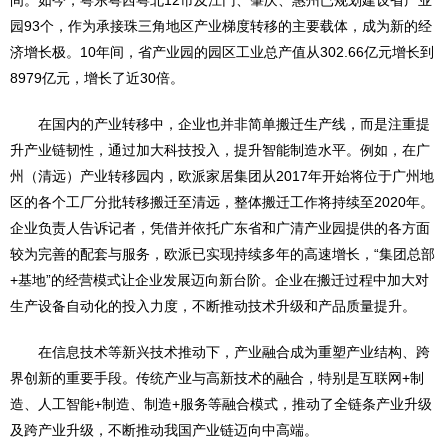
间。如今，粤东粤西粤北12市及江门、肇庆、惠州已规划建设省产业
园93个，作为承接珠三角地区产业梯度转移的主要载体，成为新的经
济增长极。10年间，省产业园的园区工业总产值从302.66亿元增长到
8979亿元，增长了近30倍。
在国内的产业转移中，企业也并非简单搬迁生产线，而是注重提
升产业链韧性，通过加大科技投入，提升智能制造水平。例如，在广
州（清远）产业转移园内，欧派家居集团从2017年开始将位于广州地
区的各个工厂分批转移搬迁至清远，整体搬迁工作将持续至2020年。
企业负责人告诉记者，凭借并依托广东省和广清产业园提供的各方面
较为完善的配套与服务，欧派已实现持续多年的高速增长，“集团总部
+基地”的经营模式让企业发展迈向新台阶。企业在搬迁过程中加大对
生产设备自动化的投入力度，不断推动技术升级和产品质量提升。
在信息技术等新兴技术推动下，产业融合成为重塑产业结构、跨
界创新的重要手段。传统产业与高新技术的融合，特别是互联网+制
造、人工智能+制造、制造+服务等融合模式，推动了全链条产业升级
及跨产业升级，不断推动我国产业链迈向中高端。