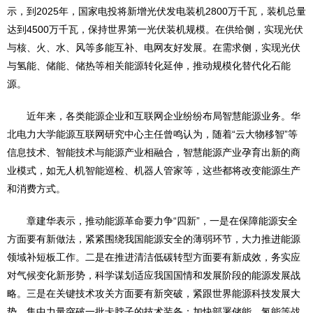
示，到2025年，国家电投将新增光伏发电装机2800万千瓦，装机总量
达到4500万千瓦，保持世界第一光伏装机规模。在供给侧，实现光伏
与核、火、水、风等多能互补、电网友好发展。在需求侧，实现光伏
与氢能、储能、储热等相关能源转化延伸，推动规模化替代化石能
源。
近年来，各类能源企业和互联网企业纷纷布局智慧能源业务。华
北电力大学能源互联网研究中心主任曾鸣认为，随着“云大物移智”等
信息技术、智能技术与能源产业相融合，智慧能源产业孕育出新的商
业模式，如无人机智能巡检、机器人管家等，这些都将改变能源生产
和消费方式。
章建华表示，推动能源革命要力争“四新”，一是在保障能源安全
方面要有新做法，紧紧围绕我国能源安全的薄弱环节，大力推进能源
领域补短板工作。二是在推进清洁低碳转型方面要有新成效，务实应
对气候变化新形势，科学谋划适应我国国情和发展阶段的能源发展战
略。三是在关键技术攻关方面要有新突破，紧跟世界能源科技发展大
势，集中力量突破一批卡脖子的技术装备；加快部署储能、氢能等战