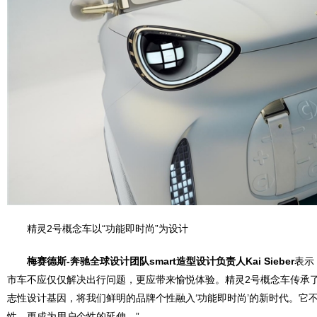
精灵2号概念车以“功能即时尚”为设计
梅赛德斯
-
奔驰全球设计团队
smart
造型设计负责人
Kai Sieber
表示
市车不应仅仅解决出行问题，更应带来愉悦体验。精灵2号概念车传承了fo
志性设计基因，将我们鲜明的品牌个性融入‘功能即时尚’的新时代。它
性，更成为用户个性的延伸。”