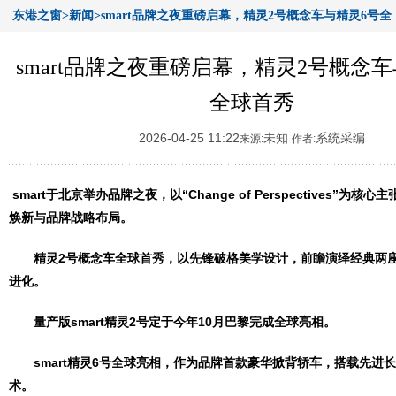
东港之窗>新闻>smart品牌之夜重磅启幕，精灵2号概念车与精灵6号全
球首秀
smart品牌之夜重磅启幕，精灵2号概念
全球首秀
2026-04-25 11:22
未知
系统采编
来源:
作者:
smart
于北京举办品牌之夜，以
“Change of Perspectives”
为核心
主
焕新与品牌战略布局。
精灵
2
号概念车全球首秀，以先锋破格美学设计，
前瞻演绎
经典两
进化
。
量产版
smart
精灵
2
号定于今年
10
月巴黎完成全球亮相。
smart
精灵
6
号全球亮相，作为品牌首款豪华掀背轿车，搭载先进长
术。