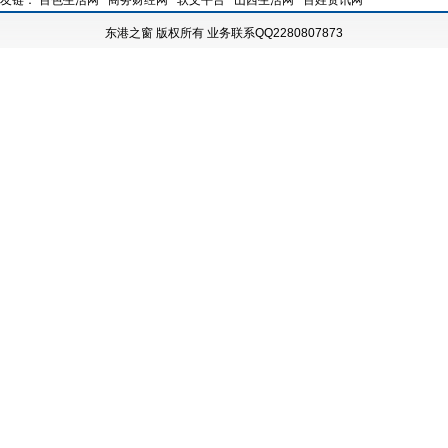
友链：
百色生活网
商务财经网
软文平台
山西生活网
百姓资讯网
东港之窗
版权所有
业务联系QQ2280807873