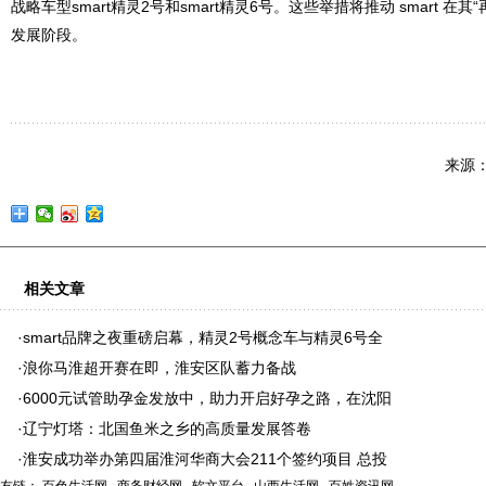
战略车型smart精灵2号和smart精灵6号。这些举措将推动 smart 在
发展阶段。
来源
相关文章
·
smart品牌之夜重磅启幕，精灵2号概念车与精灵6号全
·
浪你马淮超开赛在即，淮安区队蓄力备战
·
6000元试管助孕金发放中，助力开启好孕之路，在沈阳
·
辽宁灯塔：北国鱼米之乡的高质量发展答卷
·
淮安成功举办第四届淮河华商大会211个签约项目 总投