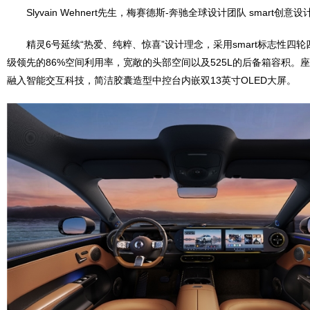
Slyvain Wehnert先生，梅赛德斯-奔驰全球设计团队 smart创意
精灵6号延续“热爱、纯粹、惊喜”设计理念，采用smart标志性四
级领先的86%空间利用率，宽敞的头部空间以及525L的后备箱容积。
融入智能交互科技，简洁胶囊造型中控台内嵌双13英寸OLED大屏。