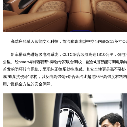
高端座舱融入智能交互科技，简洁胶囊造型中控台内嵌双13英寸OL
新车搭载先进超级电混系统，CLTC综合续航高达1810公里，馈电油耗
公里。经smart与梅赛德斯-奔驰专家联合调校，配合4挡智能可调电动
首发的闭环转向系统，呈现纯正德系驾控质感。其安全性更是毫不妥协
属“蜂巢抗侵环”结构，以及由高强钢+铝合金占比超过85%高强度材料
用户提供全方位的安全保障。