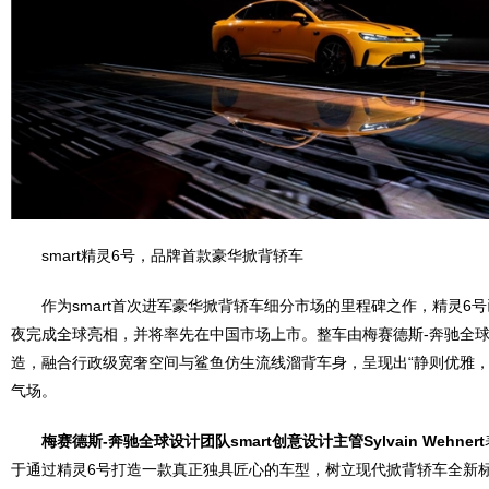
smart精灵6号，品牌首款豪华掀背轿车
作为smart首次进军豪华掀背轿车细分市场的里程碑之作，精灵6号
夜完成全球亮相，并将率先在中国市场上市。整车由梅赛德斯-奔驰全
造，融合行政级宽奢空间与鲨鱼仿生流线溜背车身，呈现出“静则优雅，
气场。
梅赛德斯
-
奔驰全球设计团队
smart
创意设计主管
Sylvain Wehnert
于通过精灵6号打造一款真正独具匠心的车型，树立现代掀背轿车全新标杆