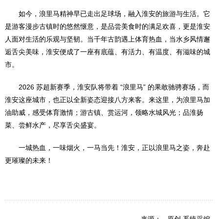
如今，浪里马精神早已走出足球场，融入淮安的旅游与生活。它
是游客漫步古镇时的悠然惬意，是品尝美食时的满足欢喜，更是淮安
人面对生活的乐观与坚韧。当千年古韵遇上体育热血，当水乡风情邂
逅舌尖美味，淮安便成了一座有底蕴、有活力、有温度、有滋味的城
市。
2026 苏超新赛季，淮安队将带着 “浪里马” 的果敢驰骋赛场，而
淮安这座城市，也正以全新姿态迎接八方来客。来这里，为浪里马加
油助威，感受体育激情；游古镇、赏运河，领略水城风光；品淮扬
菜、尝鲜水产，尽享舌尖盛宴。
一城热血，一味烟火，一马当先！淮安，正以浪里马之姿，奔赴
更璀璨的未来！