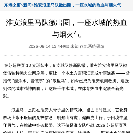
东港之窗>新闻>淮安浪里马队徽出圈，一座水城的热血与烟火气
淮安浪里马队徽出圈，一座水城的热血
与烟火气
2026-06-14 13:44
未知
系统采编
来源:
作者:
在苏超联赛 13 支球队中，6 支球队焕新队徽，唯有淮安浪里马队徽
凭借独特魅力全网刷屏，更让一个本土方言词汇完成华丽逆袭 —— 曾
指代 “趟浑水、爱惹事” 的 “浪里马”，如今已成为淮安敢闯敢拼、遇强
则强的城市精神图腾，让这座千年水城，在体育热血中绽放全新光
彩。
浪里马，是刻在淮安人骨子里的精气神。褪去旧时贬义，它化身
赛场上永不服输的竞技信念：明知山有虎，偏向虎山行，于困境中坚
守勇气，在挑战中突破极限。这不仅是淮安队征战 2026 苏超新赛季