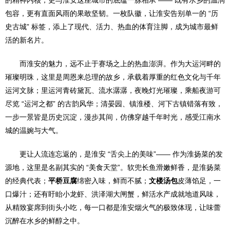
的精神内核，更与淮安这座城市的底蕴一脉相承 —— 既有水乡的温润
包容，更有直面风雨的果敢坚韧。一枚队徽，让淮安告别单一的 “历
史古城” 标签，添上了现代、活力、热血的体育注脚，成为城市最鲜
活的新名片。
而淮安的魅力，远不止于赛场之上的热血澎湃。作为大运河畔的
璀璨明珠，这里是周恩来总理的故乡，承载着厚重的红色文化与千年
运河文脉；里运河青砖黛瓦、流水潺潺，夜晚灯光璀璨，乘船夜游可
尽览 “运河之都” 的古韵风华；清晏园、镇淮楼、河下古镇错落有致，
一步一景皆是历史沉淀，漫步其间，仿佛穿越千年时光，感受江南水
城的温婉与大气。
更让人流连忘返的，是淮安 “舌尖上的美味”—— 作为淮扬菜的发
源地，这里是名副其实的 “美食天堂”。软兜长鱼滑嫩鲜香，是淮扬菜
的经典代表；
平桥豆腐
绵密入味，鲜而不腻；
文楼汤包
皮薄馅足，一
口爆汁；还有盱眙小龙虾、洪泽湖大闸蟹，鲜活水产成就地道风味，
从精致宴席到街头小吃，每一口都是淮安烟火气的极致体现，让味蕾
沉醉在水乡的鲜醇之中。