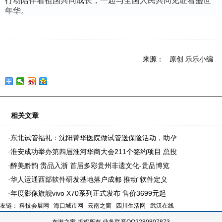
行动陪伴着祖国共同成长，一起与全国人民共同见证着盛世
年华。
来源： 原创 乐乐小编
相关文章
·
东北试管福礼：沈阳菁华医院做试管送保险活动，助孕
·
淮安成功举办第四届淮河华商大会211个签约项目 总投
·
醉美黔韵 贵品入浙 首届多彩贵州非遗文化-贵品博览
·
华人运通西部软件研发基地落户成都 推动“软件定义
·
年度影像旗舰vivo X70系列正式发布 售价3699元起
友链：
科技会展网
海口城市网
云南之窗
四川生活网
武汉在线