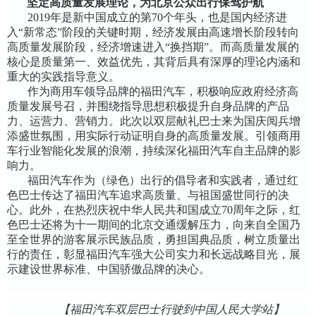
坚定高质量发展理论，为北京公众出行保驾护航
2
019
年是新中国成立的第7
0
个年头，也是国内经济进
入“新常态”阶段的关键时期，经济发展由高速增长阶段转向
高质量发展阶段，经济增速进入“换挡期”。而高质量发展的
核心是质量第一、效益优先，其背后具有深厚的理论内涵和
重大的实践指导意义。
作为商用车领导品牌的福田汽车，积极响应政府经济高
质量发展号召，并围绕指导思想积极提升自身品牌的产品
力、运营力、营销力。此次以双层献礼巴士来为国庆阅兵增
添盛世氛围，用实际行动证明自身的高质量发展。引领商用
车行业智能化发展的浪潮，持续深化福田汽车自主
品牌
的影
响力
。
福田汽车作为（绿色）出行的倡导者和实践者，通过红
色巴士传达了福田汽车追求高质量、与祖国盛世同行的决
心。此外，在热烈庆祝中华人民共和国成立70周年之际，红
色巴士还将为十一期间的北京交通缓解压力，向来自全国乃
至全世界的游客展示民族品质，勇担国典品质，树立质量出
行的责任，彰显福田汽车强大公司实力和长远战略目光，展
示建设世界标准、中国骄傲品牌的决心。
【福田汽车双层巴士行驶到中国人民大学站】