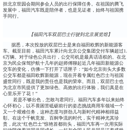
担北京世园会期间参会
人员的出行保障任务。在祖国的腾飞
发展中，福田汽车既是陪伴者，也是见证者，始终与祖国携
手同行。
【福田汽车双层巴士行驶到北京展览馆】
据悉，本次投放的双层巴士是来自福田欧辉的新能源客
车。截至目前，福田汽车累计向北京公交集团交付车辆超过
1.
6万辆
。对于绿色公共出行，公交司机是最具话语权的。在北
京为民众保驾护航十几年的赵师傅聊起近几年福田新能源公
交车的变化，仿佛一下打开了话匣子：“如今北京街头大多数
公交车都是福田欧辉新能源，现在开着专属红色巴士与祖国
盛世同行，既是我的责任也是我的荣幸。而且，双层巴士也
为北京市民提供了更加绿色、高效的出行体验，我们真是在
心里乐开了花！”
若是不够出色，怎敢与君同行。福田汽车多年以来始终
心怀初心，以不畏困苦砥砺前行的姿态挑战商用车领域一个
又一个艰难任务，这种态度与拼劲儿与新时代精神相得益
彰。在这个千帆竞发、百舸争流的时代，实干精神尤其珍
贵，此次“红色巴士”惊艳首都街头，福田汽车再一次用实际