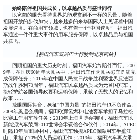
始终陪伴祖国共成长，以卓越品质与盛世同行
以宽阔的眼光看待世界总能观赏到不一样的风景，随着
祖国开放的步伐加快，越来越多的来华国际人士见证着中国
发展速度。在商用车领域，也有着一个“中国速度”，福田汽
车通过一件件重大事件的用车服务保障，以卓越品质与祖国
共腾飞。
【福田汽车双层巴士行驶到北京西站】
回顾祖国的重大历史时刻，福田汽车始终陪伴而行。
200
9年，在国庆60周年大阅兵中，福田汽车作为阅兵彩车
圆满完
成保障任务；
2015年
在
中国人民抗日战争胜利暨世界反法西
斯战争胜利70周年，福田汽车以卓越品质成为
元首国宾车，
接驳护航各国领导政要和运输保障
，
承载了无数人的记忆和
故事……
放眼国际舞台，象征“中国力量”的福田汽车也不负使命。
2008年奥运会期间，福田欧辉氢燃料电池客车承担了马拉松
比赛工作用车等任务
；
2010年上海世博会期间，福田汽车以
新能源汽车荣膺2010世博会零碳馆合作伙伴
；
2014年，APEC
时隔13年后重回中国，福田汽车独揽APEC保障用车半壁江
山，承担了70%的人员运输工作
；
2019年，福田汽车再次承