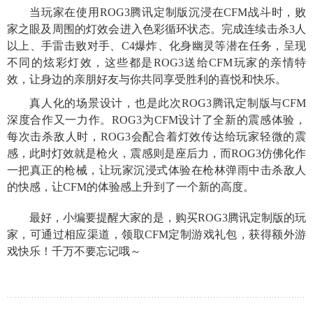
当玩家在使用ROG3腾讯定制版沉浸在CFM战斗时，败
家之眼及周围的灯效会进入色彩循环状态。完成连续击杀3人
以上、手雷击败对手、C4爆炸、化身幽灵等潜在任务，呈现
不同的炫彩灯效，这些都是ROG3送给CFM玩家的亲情特
效，让身边的亲朋好友与你共同享受胜利的喜悦和快乐。
真人化的场景设计，也是此次ROG3腾讯定制版与CFM
深度合作又一力作。ROG3为CFM设计了全新的震感体验，
每次击杀敌人时，ROG3会配合着灯效传达给玩家轻微的震
感，此时灯效就是枪火，震感则是座后力，而ROG3仿佛化作
一把真正的枪械，让玩家沉浸式体验在枪林弹雨中击杀敌人
的快感，让CFM的体验感上升到了一个新的高度。
最好，小编要提醒大家的是，购买ROG3腾讯定制版的玩
家，可通过相应渠道，领取CFM定制游戏礼包，获得额外游
戏快乐！千万不要忘记哦～